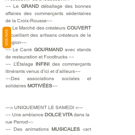
~~ Le 
GRAND
 déballage des bonnes 
affaires des commerçants sédentaires 
de la Croix-Rousse~~
~~ Le Marché des créateurs 
COUVERT
VOS AVIS
accueillant des artisans créateurs de la 
Région~~
~~ Le Carré 
GOURMAND
 avec stands 
de restauration et Foodtrucks ~~
~~ L’Étalage 
INFINI
 des commerçants 
itinérants venus d’ici et d’ailleurs~~
~~Des associations sociales et 
solidaires 
MOTIVÉES
~~
—> UNIQUEMENT LE SAMEDI <—
~~ Une ambiance 
DOLCE VITA
 dans la 
rue Perrod~~
~~ Des animations 
MUSICALES
 <art 